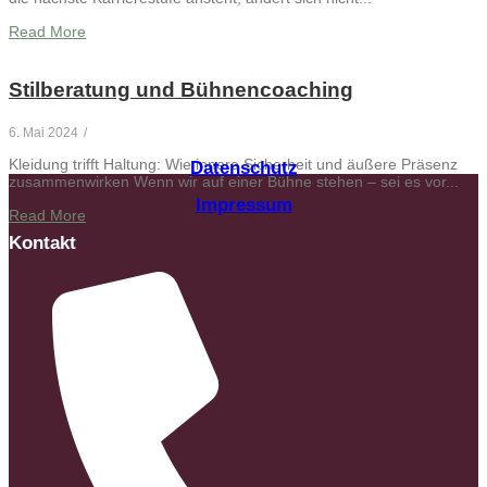
Read More
Stilberatung und Bühnencoaching
6. Mai 2024
/
Kleidung trifft Haltung: Wie innere Sicherheit und äußere Präsenz
Datenschutz
zusammenwirken Wenn wir auf einer Bühne stehen – sei es vor...
Impressum
Read More
Kontakt