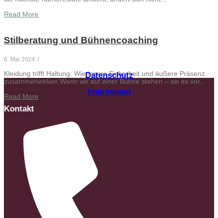
Read More
Stilberatung und Bühnencoaching
6. Mai 2024
/
Kleidung trifft Haltung: Wie innere Sicherheit und äußere Präsenz
Datenschutz
zusammenwirken Wenn wir auf einer Bühne stehen – sei es vor...
Impressum
Read More
Kontakt